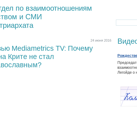
тдел по взаимоотношениям
ством и СМИ
триархата
Виде
24 июня 2016
ью Mediametrics TV: Почему
на Крите не стал
Рождестве
Председат
авославным?
взаимоотн
Легойде о 