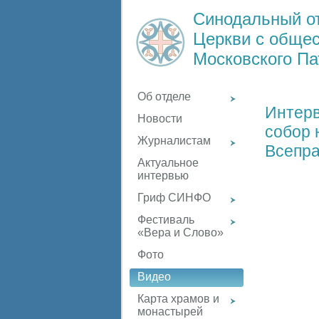
Синодальный о
Церкви с обще
Московского Па
Об отделе
Интерв
Новости
собор 
Журналистам
Всепр
Актуальное
интервью
Гриф СИНФО
Фестиваль
«Вера и Слово»
Фото
Видео
Карта храмов и
монастырей