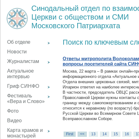
Синодальный отдел по взаим
Церкви с обществом и СМИ
Московского Патриархата
Поиск по ключевым с
Об отделе
Новости
Ответы митрополита Волоколам
Журналистам
вопросы посетителей сайта СИ
Актуальное
Москва, 22 марта – В рамках онлайн-п
интервью
информационного отдела «Актуальное 
Отдела внешних церковных связей, ми
Гриф СИНФО
Иларион ответил на наиболее интересн
В частности, председатель ОВЦС расск
Фестиваль
Православной Церкви нужны контакты с
«Вера и Слово»
границу между самопожертвованием и с
относится к неравному (по возрасту) бр
Фото
Русской Церкви во Всемирном Совете 
Всеправославном Соборе.
Видео
Карта храмов и
First
<<
13
14
15
16
1
монастырей