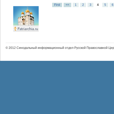
First
<<
1
2
3
4
5
6
© 2012 Синодальный информационный отдел Русской Православной Цер