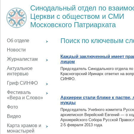
Синодальный отдел по взаим
Церкви с обществом и СМИ
Московского Патриархата
Поиск по ключевым с
Об отделе
Новости
Каждый заключенный имеет прав
Журналистам
лицом
Актуальное
Председатель Синодального отдела по
интервью
Красногорский Иринарх ответил на воп
СИНФО.
Гриф СИНФО
Фестиваль
Архиереи стали ближе к пастве,
«Вера и Слово»
нужды
Фото
Председатель Учебного комитета Русс
архиепископ Верейский Евгений — о хо
Видео
Архиерейского Собора Русской Правосл
2-5 февраля 2013 года.
Карта храмов и
монастырей